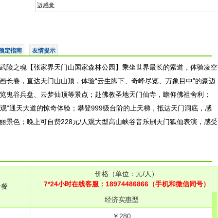
迈感觉
预定指南
友情提示
武陵之魂【张家界天门山国家森林公园】乘坐世界最长的索道，体验凌空
画长卷，直达天门山山顶，体验“云生脚下、奇峰尽览、万象目中”的豪迈
览鬼谷兵盘、云梦仙顶等景点；赴佛教圣地天门仙寺，瞻仰佛祖舍利；
观”通天大道的惊奇体验；攀登999级台阶的上天梯，抵达天门洞底，感
丽景色；晚上可自费228元/人观大型高山峡谷音乐剧天门狐仙表演，感受
价格（单位：元/人）
7*24小时在线客服：18974486866（手机和微信同号）
含餐
经济实惠型
￥280