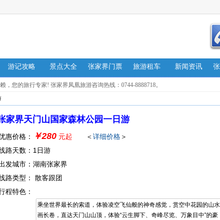
游记攻略
景点大全
张家界门票
旅游租车
新闻资讯
张
的旅行专家! 张家界凤凰旅游咨询热线：0744-8888718。
游
：张家界天门山国家森林公园一日游
￥280
优惠价格：
元起
＜
详细价格
＞
线路天数：1日游
出发城市：湖南张家界
线路类型： 散客跟团
行程特色：
乘坐世界最长的索道，体验凌空飞仙般的神奇感觉，赏空中花园的山水
画长卷，直达天门山山顶，体验“云生脚下、奇峰尽览、万象目中”的豪