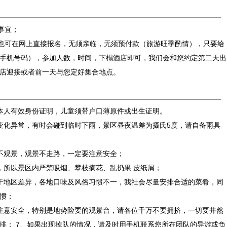
事宜；
可在网上直接报名，无须亲临，无须预付款（旅游旺季酌情），只要给
手机号码），参加人数，时间，下榻酒店即可，我们会和您约定第二天出
店迎接或者前一天与您定好集合地点。
人有效身份证明，儿童须带户口薄原件或出生证明。
化异常，有时会碰到临时下雨，景区昼夜温差为摄氏5度，请自备雨具
不观景，观景不走路，一定要注意安全；
所以景区内严禁吸烟、攀枝摘花、乱扔果 皮纸屑；
地区差异，各地口味及风俗习惯不一，我社会尽量安排合适的菜肴，同
惯；
意安全，特别是地势险要的观景台，请各位千万不要拥挤，一切要井然
排； 7、如果出现掉队的情况，请及时用手机联系您所在团队的导游或负