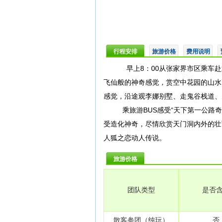
行程安排
旅游价格
费用说明
早上8：00从张家界市区乘车赴
飞仙般的神奇感觉，赏空中花园的山水
感觉，沿途观李娜别墅、走鬼谷栈道、
乘旅游BUS感受“天下第一公路奇
受造化神奇，尽情欣赏天门洞内外的壮
人狐之恋动人传说。
旅游价格
团队类型
是否
散客参团（纯玩）
否